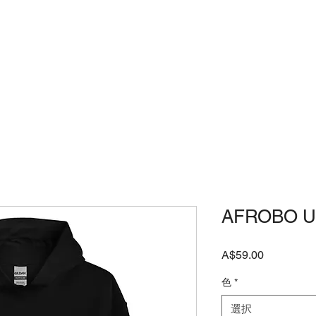
店
JAPANESE SHOP
よくある質問
AFROBO Un
価
A$59.00
格
色
*
選択